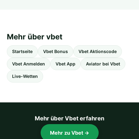
Mehr über vbet
Startseite
Vbet Bonus
Vbet Aktionscode
Vbet Anmelden
Vbet App
Aviator bei Vbet
Live-Wetten
Mehr über Vbet erfahren
Mehr zu Vbet →