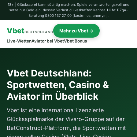
18+ | Glücksspiel kann süchtig machen. Spiele verantwortungsvoll und
setze nur Geld ein, dessen Verlust du verkraften kannst. Hilfe: BZgA-
Beratung 0800 137 27 00 (kostenlos, anonym).
Vbet
Mehr zu Vbet →
DEUTSCHLAND
Live-Wetten
Aviator bei Vbet
Vbet Bonus
Vbet Deutschland:
Sportwetten, Casino &
Aviator im Überblick
Vbet ist eine international lizenzierte
Glücksspielmarke der Vivaro-Gruppe auf der
BetConstruct-Plattform, die Sportwetten mit
einem vollen Casino (Slots, Live-Casino,