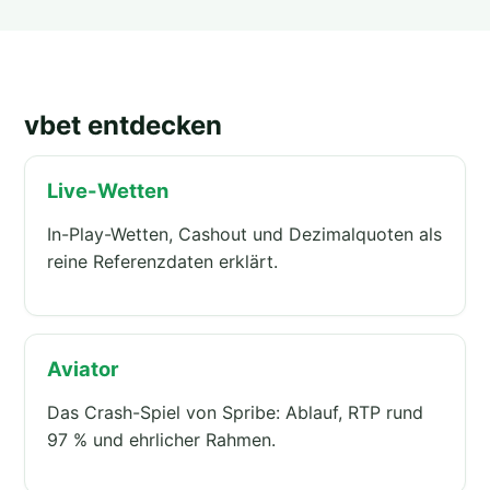
vbet entdecken
Live-Wetten
In-Play-Wetten, Cashout und Dezimalquoten als
reine Referenzdaten erklärt.
Aviator
Das Crash-Spiel von Spribe: Ablauf, RTP rund
97 % und ehrlicher Rahmen.