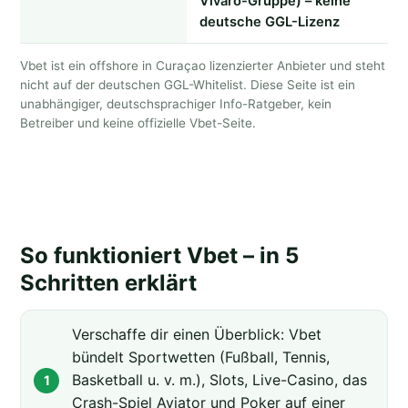
Vivaro-Gruppe) – keine
deutsche GGL-Lizenz
Vbet ist ein offshore in Curaçao lizenzierter Anbieter und steht
nicht auf der deutschen GGL-Whitelist. Diese Seite ist ein
unabhängiger, deutschsprachiger Info-Ratgeber, kein
Betreiber und keine offizielle Vbet-Seite.
So funktioniert Vbet – in 5
Schritten erklärt
Verschaffe dir einen Überblick: Vbet
bündelt Sportwetten (Fußball, Tennis,
Basketball u. v. m.), Slots, Live-Casino, das
Crash-Spiel Aviator und Poker auf einer