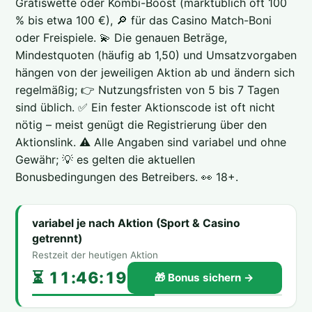
Gratiswette oder Kombi-Boost (marktüblich oft 100
% bis etwa 100 €), 🔎 für das Casino Match-Boni
oder Freispiele. 💫 Die genauen Beträge,
Mindestquoten (häufig ab 1,50) und Umsatzvorgaben
hängen von der jeweiligen Aktion ab und ändern sich
regelmäßig; 👉 Nutzungsfristen von 5 bis 7 Tagen
sind üblich. ✅ Ein fester Aktionscode ist oft nicht
nötig – meist genügt die Registrierung über den
Aktionslink. ⚠️ Alle Angaben sind variabel und ohne
Gewähr; 💡 es gelten die aktuellen
Bonusbedingungen des Betreibers. 👀 18+.
variabel je nach Aktion (Sport & Casino
getrennt)
Restzeit der heutigen Aktion
⏳
11:46:18
🎁 Bonus sichern →