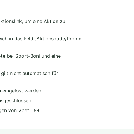
Aktionslink, um eine Aktion zu
eich in das Feld „Aktionscode/Promo-
te bei Sport-Boni und eine
ilt nicht automatisch für
n eingelöst werden.
usgeschlossen.
gen von Vbet. 18+.