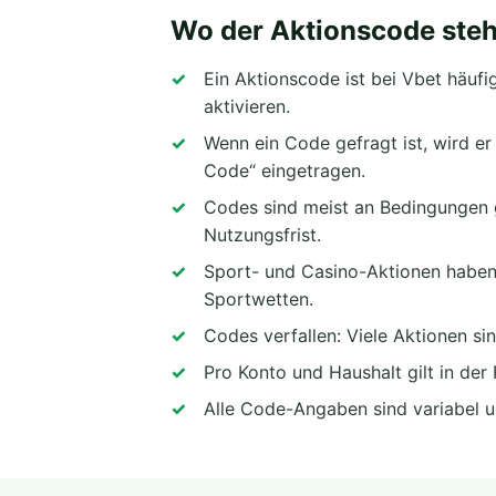
Wo der Aktionscode steh
Ein Aktionscode ist bei Vbet häufig
aktivieren.
Wenn ein Code gefragt ist, wird e
Code“ eingetragen.
Codes sind meist an Bedingungen g
Nutzungsfrist.
Sport- und Casino-Aktionen haben 
Sportwetten.
Codes verfallen: Viele Aktionen si
Pro Konto und Haushalt gilt in de
Alle Code-Angaben sind variabel u