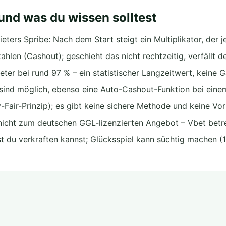
 und was du wissen solltest
ieters Spribe: Nach dem Start steigt ein Multiplikator, der j
ahlen (Cashout); geschieht das nicht rechtzeitig, verfällt d
eter bei rund 97 % – ein statistischer Langzeitwert, keine G
 sind möglich, ebenso eine Auto-Cashout-Funktion bei einem
ly-Fair-Prinzip); es gibt keine sichere Methode und keine V
nicht zum deutschen GGL-lizenzierten Angebot – Vbet betre
st du verkraften kannst; Glücksspiel kann süchtig machen (