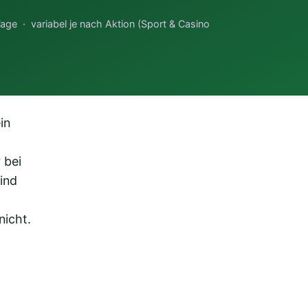
ge · variabel je nach Aktion (Sport & Casino
in
 bei
ind
nicht.