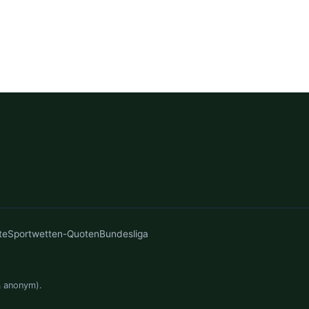
te
Sportwetten-Quoten
Bundesliga
& anonym).