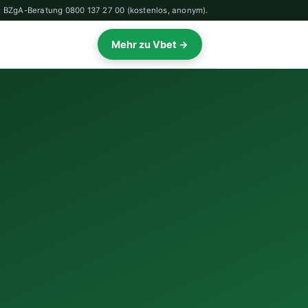
fe: BZgA-Beratung 0800 137 27 00 (kostenlos, anonym).
Mehr zu Vbet →