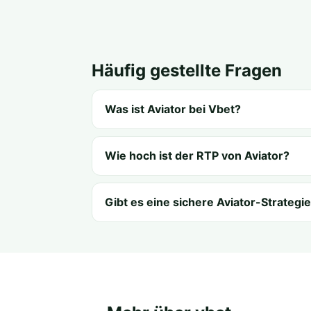
Häufig gestellte Fragen
Was ist Aviator bei Vbet?
Wie hoch ist der RTP von Aviator?
Gibt es eine sichere Aviator-Strategi