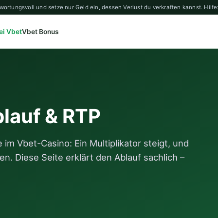
wortungsvoll und setze nur Geld ein, dessen Verlust du verkraften kannst. Hil
ei Vbet
Vbet Bonus
lauf & RTP
e im Vbet-Casino: Ein Multiplikator steigt, und
n. Diese Seite erklärt den Ablauf sachlich –