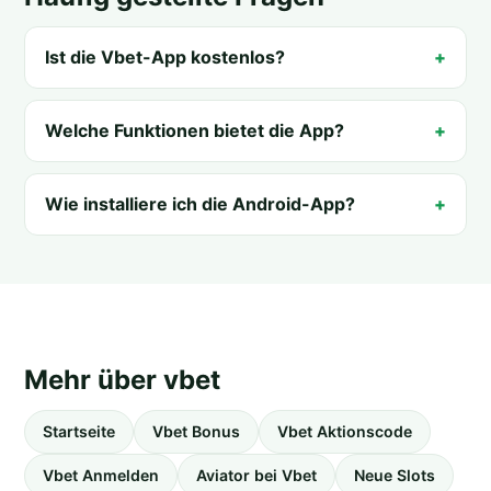
Ist die Vbet-App kostenlos?
Welche Funktionen bietet die App?
Wie installiere ich die Android-App?
Mehr über vbet
Startseite
Vbet Bonus
Vbet Aktionscode
Vbet Anmelden
Aviator bei Vbet
Neue Slots