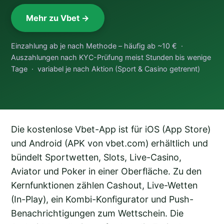
Mehr zu Vbet →
Einzahlung ab je nach Methode – häufig ab ~10 € ·
Auszahlungen nach KYC-Prüfung meist Stunden bis wenige
Tage · variabel je nach Aktion (Sport & Casino getrennt)
Die kostenlose Vbet-App ist für iOS (App Store)
und Android (APK von vbet.com) erhältlich und
bündelt Sportwetten, Slots, Live-Casino,
Aviator und Poker in einer Oberfläche. Zu den
Kernfunktionen zählen Cashout, Live-Wetten
(In-Play), ein Kombi-Konfigurator und Push-
Benachrichtigungen zum Wettschein. Die