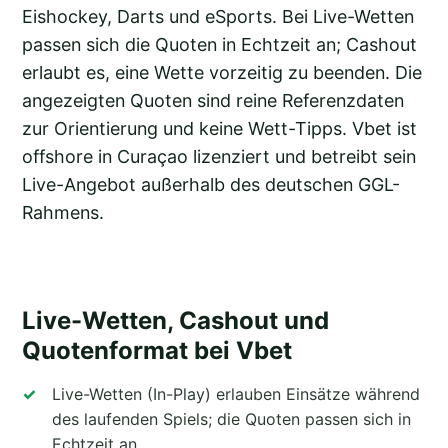
Eishockey, Darts und eSports. Bei Live-Wetten
passen sich die Quoten in Echtzeit an; Cashout
erlaubt es, eine Wette vorzeitig zu beenden. Die
angezeigten Quoten sind reine Referenzdaten
zur Orientierung und keine Wett-Tipps. Vbet ist
offshore in Curaçao lizenziert und betreibt sein
Live-Angebot außerhalb des deutschen GGL-
Rahmens.
Live-Wetten, Cashout und
Quotenformat bei Vbet
Live-Wetten (In-Play) erlauben Einsätze während
des laufenden Spiels; die Quoten passen sich in
Echtzeit an.